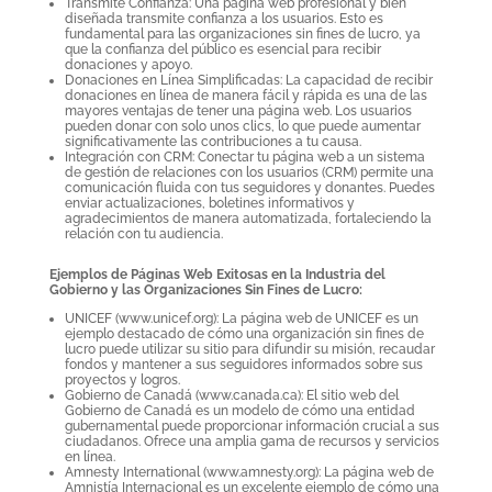
Transmite Confianza: Una página web profesional y bien
diseñada transmite confianza a los usuarios. Esto es
fundamental para las organizaciones sin fines de lucro, ya
que la confianza del público es esencial para recibir
donaciones y apoyo.
Donaciones en Línea Simplificadas: La capacidad de recibir
donaciones en línea de manera fácil y rápida es una de las
mayores ventajas de tener una página web. Los usuarios
pueden donar con solo unos clics, lo que puede aumentar
significativamente las contribuciones a tu causa.
Integración con CRM: Conectar tu página web a un sistema
de gestión de relaciones con los usuarios (CRM) permite una
comunicación fluida con tus seguidores y donantes. Puedes
enviar actualizaciones, boletines informativos y
agradecimientos de manera automatizada, fortaleciendo la
relación con tu audiencia.
Ejemplos de Páginas Web Exitosas en la Industria del
Gobierno y las Organizaciones Sin Fines de Lucro:
UNICEF (www.unicef.org): La página web de UNICEF es un
ejemplo destacado de cómo una organización sin fines de
lucro puede utilizar su sitio para difundir su misión, recaudar
fondos y mantener a sus seguidores informados sobre sus
proyectos y logros.
Gobierno de Canadá (www.canada.ca): El sitio web del
Gobierno de Canadá es un modelo de cómo una entidad
gubernamental puede proporcionar información crucial a sus
ciudadanos. Ofrece una amplia gama de recursos y servicios
en línea.
Amnesty International (www.amnesty.org): La página web de
Amnistía Internacional es un excelente ejemplo de cómo una