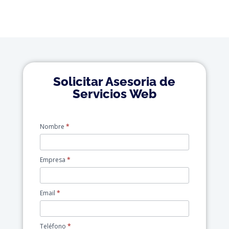
Solicitar Asesoria de
Servicios Web
solicitud_de_asesoria
Nombre
*
Empresa
*
Email
*
Teléfono
*