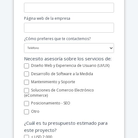
Página web de la empresa
¿Cómo prefieres que te contactemos?
¿Cómo
Necesito asesoría sobre los servicios de:
prefieres
Diseño Web y Experiencia de Usuario (UI/UX)
que
Desarrollo de Software a la Medida
te
Mantenimiento y Soporte
contactemos?
Soluciones de Comercio Electrónico
(eCommerce)
Posicionamiento - SEO
Otro
Otro
¿Cuál es tu presupuesto estimado para
este proyecto?
< USD 2,000