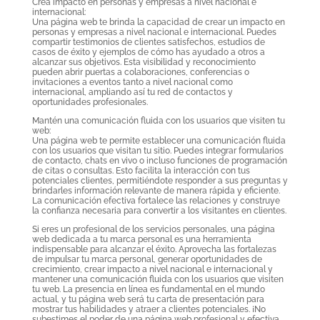
Crea impacto en personas y empresas a nivel nacional e
internacional:
Una página web te brinda la capacidad de crear un impacto en
personas y empresas a nivel nacional e internacional. Puedes
compartir testimonios de clientes satisfechos, estudios de
casos de éxito y ejemplos de cómo has ayudado a otros a
alcanzar sus objetivos. Esta visibilidad y reconocimiento
pueden abrir puertas a colaboraciones, conferencias o
invitaciones a eventos tanto a nivel nacional como
internacional, ampliando así tu red de contactos y
oportunidades profesionales.
Mantén una comunicación fluida con los usuarios que visiten tu
web:
Una página web te permite establecer una comunicación fluida
con los usuarios que visitan tu sitio. Puedes integrar formularios
de contacto, chats en vivo o incluso funciones de programación
de citas o consultas. Esto facilita la interacción con tus
potenciales clientes, permitiéndote responder a sus preguntas y
brindarles información relevante de manera rápida y eficiente.
La comunicación efectiva fortalece las relaciones y construye
la confianza necesaria para convertir a los visitantes en clientes.
Si eres un profesional de los servicios personales, una página
web dedicada a tu marca personal es una herramienta
indispensable para alcanzar el éxito. Aprovecha las fortalezas
de impulsar tu marca personal, generar oportunidades de
crecimiento, crear impacto a nivel nacional e internacional y
mantener una comunicación fluida con los usuarios que visiten
tu web. La presencia en línea es fundamental en el mundo
actual, y tu página web será tu carta de presentación para
mostrar tus habilidades y atraer a clientes potenciales. ¡No
subestimes el poder de una página web profesional y efectiva