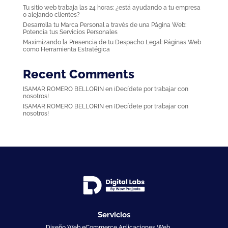
Tu sitio web trabaja las 24 horas: ¿está ayudando a tu empresa
o alejando clientes?
Desarrolla tu Marca Personal a través de una Página Web:
Potencia tus Servicios Personales
Maximizando la Presencia de tu Despacho Legal: Páginas Web
como Herramienta Estratégica
Recent Comments
ISAMAR ROMERO BELLORIN
en
¡Decídete por trabajar con
nosotros!
ISAMAR ROMERO BELLORIN
en
¡Decídete por trabajar con
nosotros!
Servicios
Diseño Web eCommerce Aplicaciones Web